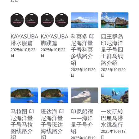
27日
参加课程
俱乐部介绍
KAYASUBA
KAYASUBA
科莫多 印
四王群岛
服务伙伴
潜水服篇
脚蹼篇
尼海洋量
印尼海洋
子号科莫
量子号四
2025年10月22
2025年10月22
多线路介
王群岛线
日
日
特别推荐
绍
路介绍
2025年10月20
2025年10月20
联系我们
日
日
马拉图 印
班达海 印
印尼船宿
一次玩转
尼海洋量
尼海洋量
——海洋
巴厘岛潜
子号马拉
子号班达
量子号介
水跳岛行
图线路介
海线路介
绍
2025年10月18
绍
绍
日
2025年10月19