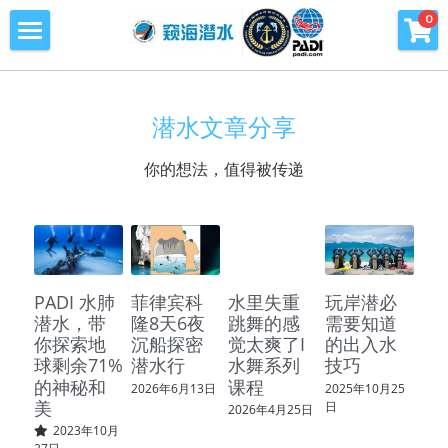
×
0
商品分类
首页
所有商品分类
潜水课程
潜水文章分享
潜水海洋公益环保
你的想法，值得被传递
青少年潜水训练营
旅行及潜水旅行
PADI 水肺
菲律宾科
水里失重
玩岸潜必
窥海潜水训练基地
潜水，带
隆8天6夜
跳舞的感
需要知道
你探索地
沉船探密
觉太爽了I
的出入水
潜水知识库
球剩余71%
潜水行
水舞系列
技巧
的神秘和
课程
2026年6月13日
2025年10月25
PADI周边产品
美
日
2026年4月25日
2023年10月
会员专区