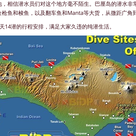
地，相信潜水员们对这个地方毫不陌生。巴厘岛的潜水非
枪鱼和梭鱼，以及翻车鱼和Manta等大货，从微距广角
天14潜的行程安排，满足大家久违的纯潜生活。