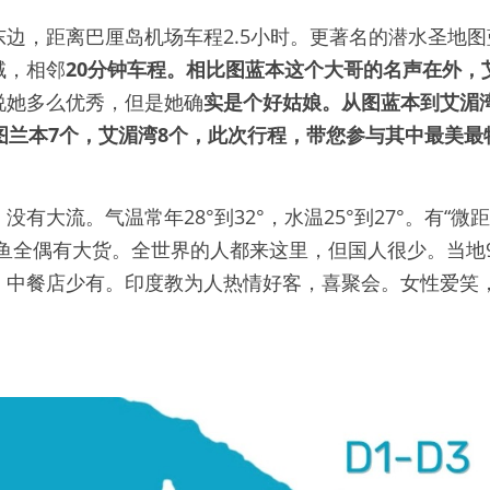
边，距离巴厘岛机场车程2.5小时。更著名的潜水圣地
域，相邻
20分钟车程。相比图蓝本这个大哥的名声在外，
说她多么优秀，但是她确
实是个好姑娘。从图蓝本到艾湄
图兰本7个，艾湄湾8个，此次行程，带您参与其中最美最
有大流。气温常年28°到32°，水温25°到27°。有“微
鱼全偶有大货。全世界的人都来这里，但国人很少。当地
，中餐店少有。印度教为人热情好客，喜聚会。女性爱笑