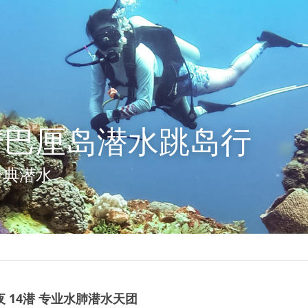
转
巴厘岛潜水跳岛
行
经典潜水
 14潜 专业水肺潜水天团