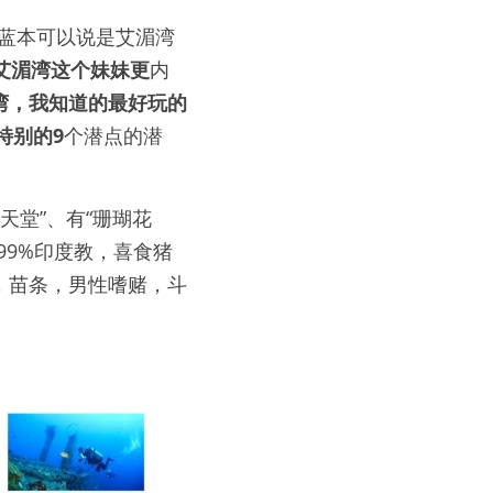
图蓝本可以说是艾湄湾
艾湄湾这个妹妹更
内
湾，我知道的最好玩的
特别的9
个潜点的潜
距天堂”、有“珊瑚花
99%印度教，喜食猪
，苗条，男性嗜赌，斗