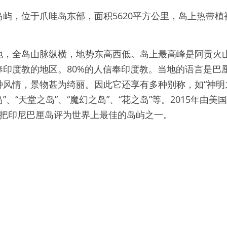
屿，位于爪哇岛东部，面积5620平方公里，岛上热带
，全岛山脉纵横，地势东高西低。岛上最高峰是阿贡火山
奉印度教的地区。80%的人信奉印度教。当地的语言是巴
风情，景物甚为绮丽。因此它还享有多种别称，如“神明之
岛”、“天堂之岛”、“魔幻之岛”、“花之岛”等。2015年由
果把印尼巴厘岛评为世界上最佳的岛屿之一。