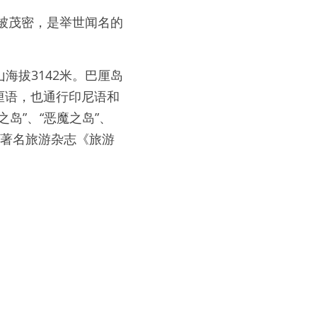
植被茂密，是举世闻名的
海拔3142米。巴厘岛
厘语，也通行印尼语和
岛”、“恶魔之岛”、
美国著名旅游杂志《旅游