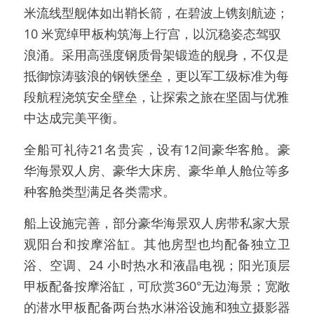
米流线型舰体如出鞘长箭，在碧波上镌刻航迹；
10 米宽绰甲板构筑海上行宫，以沉稳姿态驾驭
浪涌。采用高强度钢质骨架锻造的舰身，不仅是
抵御惊涛骇浪的钢铁堡垒，更以军工级标准为每
段航程浇筑安全壁垒，让探索之旅在坚固与优雅
中达成完美平衡。
全船可礼待21名贵宾，设有12间豪华客舱。豪
华海景双人房、豪华大床房、豪华单人舱位等多
种客舱类型满足各类需求。
船上设施完善，部分豪华海景双人房带私家大景
观阳台和按摩浴缸。其他房型也均配备独立卫
浴、空调、24 小时热水和液晶电视；阳光顶层
甲板配备按摩浴缸，可欣赏360°无边海景；宽敞
的潜水甲板配备两台热水淋浴设施和独立摄影器