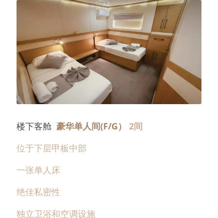
楼下客舱  
豪华单人间(F/G） 
2间
位于下层甲板中部  
一张单人床
绝佳私密性
独立卫浴和空调设施