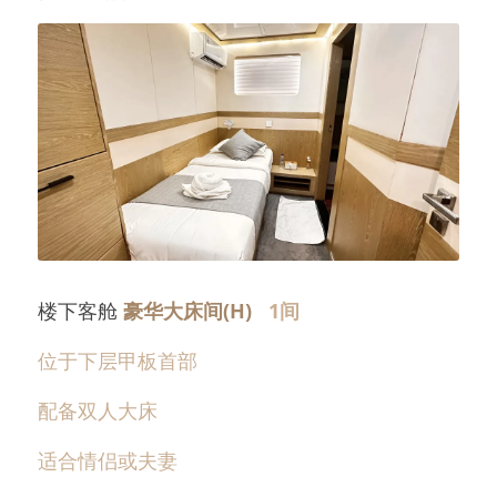
楼下客舱 
豪华大床间(H) 
  1间
位于下层甲板首部
配备双人大床
适合情侣或夫妻