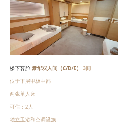
楼下客舱 
豪华双人间（C/D/E） 
3间
位于下层甲板中部
两张单人床
可住：2人
独立卫浴和空调设施