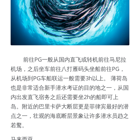
        前往PG一般从国内直飞或转机前往马尼拉
机场，之后坐车前往八打雁码头坐船前往PG，
从机场到PG车船联运一般需要3h以上。
薄荷岛
也是非常适合新手潜水考证的目的地之一，从国
内出发直飞宿务之后还需要坐2h的船即可上
岛。附近的巴里卡萨大断层更是菲律宾最好的潜
点之一，壮观的海底断层景象让许多潜水员趋之
若鹜。
马来西亚