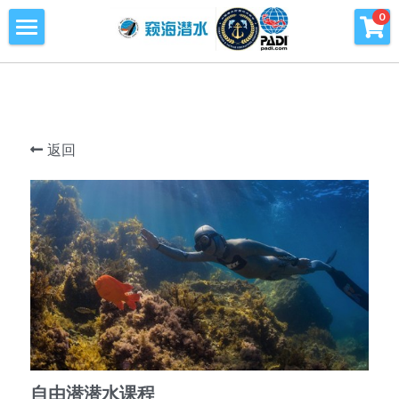
×
0
商品分类
首页
所有商品分类
潜水课程
潜水海洋公益环保
返回
青少年潜水训练营
旅行及潜水旅行
窥海潜水训练基地
潜水知识库
PADI周边产品
自由潜潜水课程
会员专区