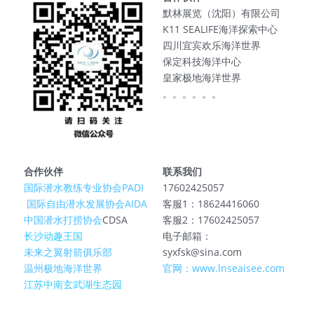
默林展览（沈阳）有限公司
K11 SEALIFE海洋探索中心
四川宜宾欢乐海洋世界
保定科技海洋中心
皇家极地海洋世界
。。。。。。
合作伙伴
联系我们
国际潜水教练专业协会PADI
17602425057
 国际自由潜水发展协会AIDA
客服1：18624416060
中国潜水打捞协会
CDSA
客服2：17602425057
长沙动趣王国
电子邮箱：
未来之翼射箭俱乐部
syxfsk@sina.com
温州极地海洋世界
官网：www.lnseaisee.com
江苏中南玄武湖生态园