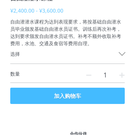
¥2,400.00 - ¥3,600.00
参加课程
自由潜潜水课程为达到表现要求，将按基础自由潜水
俱乐部介绍
员毕业颁发基础自由潜水员证书。训练后再次补考，
达到要求颁发自由潜水员证书。补考不额外收取补考
服务伙伴
费用，水池、交通及食宿等费用自理。
选择
特别推荐
联系我们
数量
加入购物车
合作伙伴