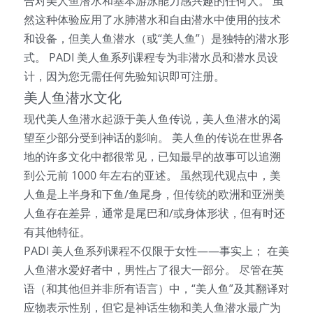
合对美人鱼潜水和基本游泳能力感兴趣的任何人。 虽
然这种体验应用了水肺潜水和自由潜水中使用的技术
和设备，但美人鱼潜水（或“美人鱼”）是独特的潜水形
式。 PADI 美人鱼系列课程专为非潜水员和潜水员设
计，因为您无需任何先验知识即可注册。
美人鱼潜水文化
现代美人鱼潜水起源于美人鱼传说，美人鱼潜水的渴
望至少部分受到神话的影响。 美人鱼的传说在世界各
地的许多文化中都很常见，已知最早的故事可以追溯
到公元前 1000 年左右的亚述。 虽然现代观点中，美
人鱼是上半身和下鱼/鱼尾身，但传统的欧洲和亚洲美
人鱼存在差异，通常是尾巴和/或身体形状，但有时还
有其他特征。
PADI 美人鱼系列课程不仅限于女性——事实上； 在美
人鱼潜水爱好者中，男性占了很大一部分。 尽管在英
语（和其他但并非所有语言）中，“美人鱼”及其翻译对
应物表示性别，但它是神话生物和美人鱼潜水最广为