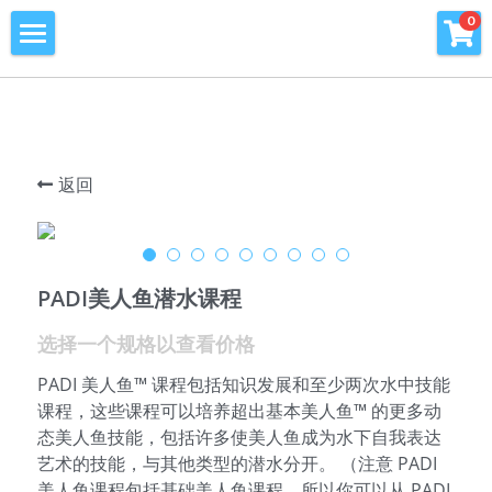
×
0
商品分类
首页
所有商品分类
潜水课程
潜水海洋公益环保
返回
青少年潜水训练营
旅行及潜水旅行
PADI美人鱼潜水课程
窥海潜水训练基地
选择一个规格以查看价格
潜水知识库
PADI 美人鱼™ 课程包括知识发展和至少两次水中技能
课程，这些课程可以培养超出基本美人鱼™ 的更多动
PADI周边产品
态美人鱼技能，包括许多使美人鱼成为水下自我表达
艺术的技能，与其他类型的潜水分开。 （注意 PADI
会员专区
美人鱼课程包括基础美人鱼课程，所以你可以从 PADI