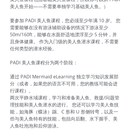
美人鱼开始——不需要单独学习基础美人鱼。）
参加课程
要参加 PADI 美人鱼课程，您必须至少年满 10 岁。 您
俱乐部介绍
需要能够在没有游泳辅助设备的情况下游泳至少
50m/160ft，能够在水面舒适地漂浮至少 5 分钟，并
服务伙伴
且身体健康。 作为入门级的美人鱼潜水课程，不需要
任何类型的潜水经验。
特别推荐
PADI 美人鱼课程分为两个阶段：
联系我们
通过 PADI Mermaid eLearning 独立学习知识发展部
分（或者，如果您的语言不可用，您的教练可能会进
行课程）。
两次平静水域课程，学习和准备美人鱼、救援/问题管
理技能和美人鱼潜水的进行。 您还可以学习美人鱼技
能，如海豚（蝶泳）踢、C 形和 U 形侧转弯，以及一
些与美人鱼特有的技能，包括向后翻、水下握手、美
人鱼吐泡泡和后仰游泳。