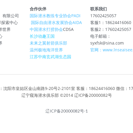
合作伙伴
联系我们
）有限公司
国际潜水教练专业协会PADI
17602425057
E海洋探索中心
 国际自由潜水发展协会AIDA
客服1：18624416060
洋世界
中国潜水打捞协会
CDSA
客服2：17602425057
心
长沙动趣王国
电子邮箱：
界
未来之翼射箭俱乐部
syxfsk@sina.com
温州极地海洋世界
官网：www.lnseaisee
江苏中南玄武湖生态园
阳市皇姑区金山南路9-20号2-2101室 客服：18624416060 微信：176
辽宁窥海潜水俱乐部 ©2014 辽ICP备20000082号
辽ICP备20000082号-1