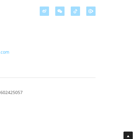
.com
02425057