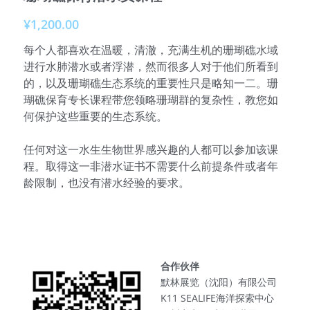
¥1,200.00
参加课程
每个人都喜欢在温暖，清澈，充满生机的珊瑚礁水域
俱乐部介绍
进行水肺潜水或者浮潜，然而很多人对于他们所看到
的，以及珊瑚礁生态系统的重要性只是略知一二。珊
服务伙伴
瑚礁保育专长课程带您领略珊瑚群的复杂性，教您如
何保护这些重要的生态系统。
特别推荐
任何对这一水生生物世界感兴趣的人都可以参加该课
联系我们
程。取得这一非潜水证书不需要什么前提条件或者年
龄限制，也没有潜水经验的要求。
合作伙伴
默林展览（沈阳）有限公司
K11 SEALIFE海洋探索中心