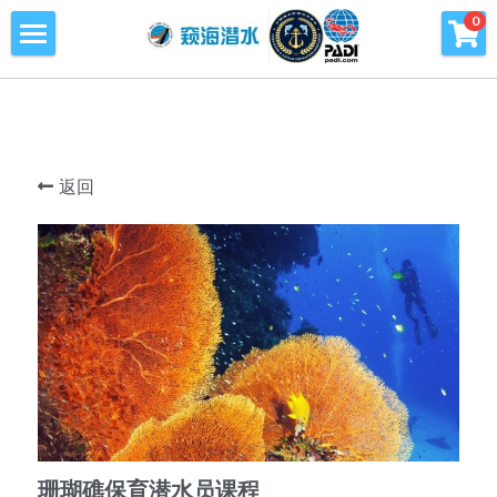
×
0
商品分类
首页
所有商品分类
潜水课程
潜水海洋公益环保
返回
青少年潜水训练营
旅行及潜水旅行
窥海潜水训练基地
潜水知识库
PADI周边产品
珊瑚礁保育潜水员课程
会员专区