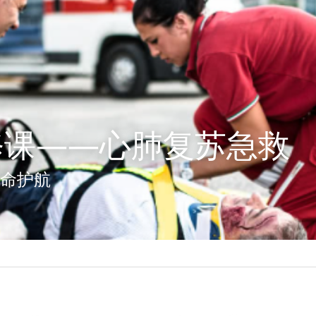
修课——心肺复苏急救
生命护航