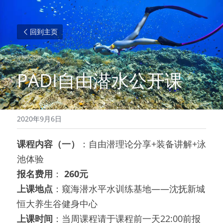
回到主页
PADI
自由潜水公开课
2020年9月6日
课程内容（一）
：自由潜理论分享+装备讲解+泳
池体验
报名费用
：
 260元
上课地点
：窥海潜水平水训练基地——沈抚新城
恒大养生谷健身中心
上课时间
：当周课程请于课程前一天22:00前报