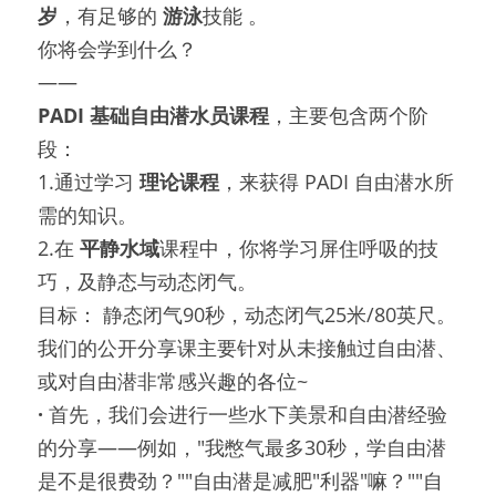
岁
，有足够的 
游泳
技能 。
你将会学到什么？
——
PADI 
基础自由潜水员课程
，主要包含两个阶
段：
1.通过学习 
理论课程
，来获得 PADI 自由潜水所
需的知识。
2.在 
平静水域
课程中，你将学习屏住呼吸的技
巧，及静态与动态闭气。
目标： 静态闭气90秒，动态闭气25米/80英尺。
我们的公开分享课主要针对从未接触过自由潜、
或对自由潜非常感兴趣的各位~
· 
首先，我们会进行一些水下美景和自由潜经验
的分享——例如，"我憋气最多30秒，学自由潜
是不是很费劲？""自由潜是减肥"利器"嘛？""自