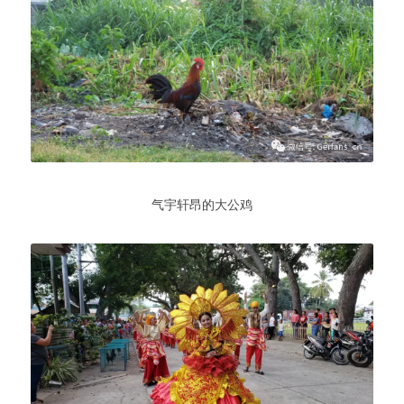
气宇轩昂的大公鸡