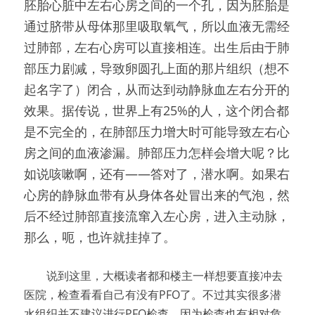
胚胎心脏中左右心房之间的一个孔，因为胚胎是
通过脐带从母体那里吸取氧气，所以血液无需经
过肺部，左右心房可以直接相连。出生后由于肺
部压力剧减，导致卵圆孔上面的那片组织（想不
起名字了）闭合，从而达到动静脉血左右分开的
效果。据传说，世界上有25%的人，这个闭合都
是不完全的，在肺部压力增大时可能导致左右心
房之间的血液渗漏。肺部压力怎样会增大呢？比
如说咳嗽啊，还有——答对了，潜水啊。如果右
心房的静脉血带有从身体各处冒出来的气泡，然
后不经过肺部直接流窜入左心房，进入主动脉，
那么，呃，也许就挂掉了。
　　说到这里，大概读者都和楼主一样想要直接冲去
医院，检查看看自己有没有PFO了。不过其实很多潜
水组织并不建议进行PFO检查，因为检查也有相对危