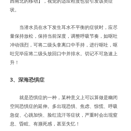
西南北的移动】，视觉的适应程度也会引发该类症
状。
　　当潜水员在水下发生耳水不平衡的症状时，应尽
量保持放松，保持当前深度，调整呼吸节奏，如呕吐
冲动强烈，可将二级头拿离口中手持，进行呕吐，呕
吐完毕应将二级头放回口中并排水。切记不可急速上
升！
3、深海恐惧症
　　就是恐惧症的一种，某种意义上可以算做是幽闭
空间恐惧症的延伸。多出现恐惧、焦虑、惊慌、呼吸
急促、心跳加快、脸红流汗等症状，严重时会出现窒
息、昏眩、有濒死感，甚至失忆！