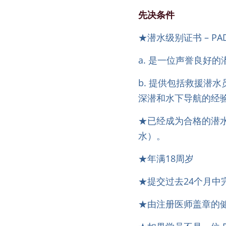
先决条件
★潜水级别证书 – 
a. 是一位声誉良好
b. 提供包括救援潜
深潜和水下导航的经
★已经成为合格的潜水
水）。
★年满18周岁
★提交过去24个月中
★由注册医师盖章的