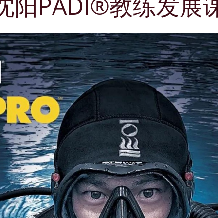
年沈阳PADI®教练发展